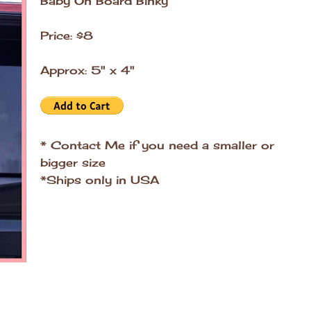
Baby On Board Binky
Price: $8
Approx: 5" x 4"
* Contact Me if you need a smaller or
bigger size
*Ships only in USA