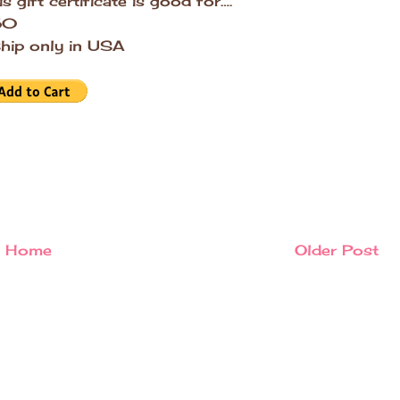
is gift certificate is good for….
50
hip only in USA
Home
Older Post