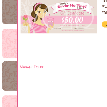
Th
$
*S
Newer Post